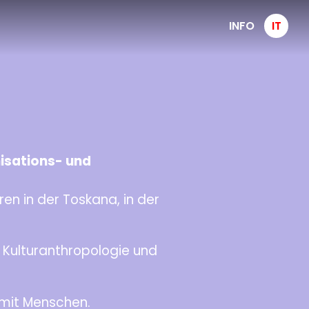
INFO
IT
nisations- und
en in der Toskana, in der
, Kulturanthropologie und
 mit Menschen.