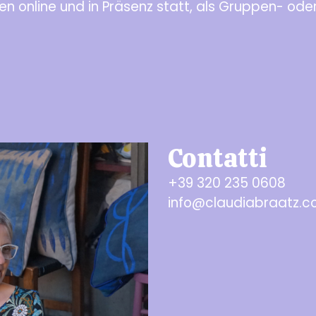
en online und in Präsenz statt, als Gruppen- oder 
Contatti
+39 320 235 0608
info@claudiabraatz.